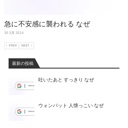
急に不安感に襲われる なぜ
30 3月 2024
PREV
NEXT
最新の投稿
吐いたあと すっきり なぜ
ウォンバット 人懐っこい なぜ