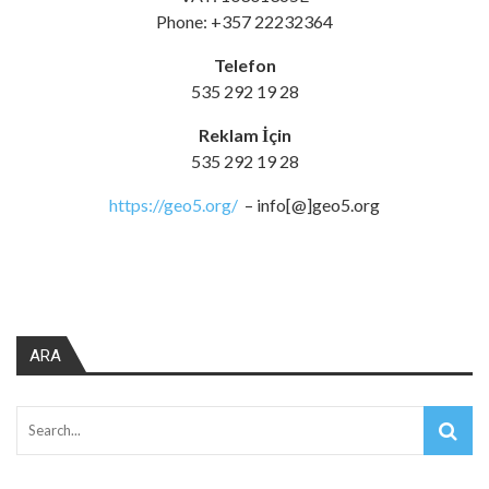
Phone: +357 22232364
Telefon
535 292 19 28
Reklam İçin
535 292 19 28
https://geo5.org/
– info[@]geo5.org
ARA