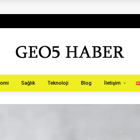
aberinburada.com.tr
nomi
Sağlık
Teknoloji
Blog
İletişim