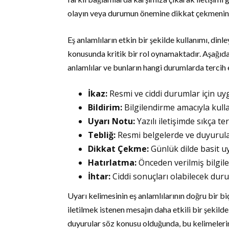
olayın veya durumun önemine dikkat çekmenin ya
Eş anlamlıların etkin bir şekilde kullanımı, din
konusunda kritik bir rol oynamaktadır. Aşağıda,
anlamlılar ve bunların hangi durumlarda tercih e
İkaz:
Resmi ve ciddi durumlar için uy
Bildirim:
Bilgilendirme amacıyla kullan
Uyarı Notu:
Yazılı iletişimde sıkça ter
Tebliğ:
Resmi belgelerde ve duyurular
Dikkat Çekme:
Günlük dilde basit uyar
Hatırlatma:
Önceden verilmiş bilgile
İhtar:
Ciddi sonuçları olabilecek duru
Uyarı kelimesinin eş anlamlılarının doğru bir bi
iletilmek istenen mesajın daha etkili bir şekild
duyurular söz konusu olduğunda, bu kelimelerin