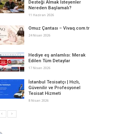
Desteği Almak İsteyenler
Nereden Başlamalı?
11 Haziran 2026
Omuz Çantası – Vivaq.com.tr
24 Nisan 2026
Hediye eş anlamlısı: Merak
Edilen Tüm Detaylar
17 Nisan 2026
İstanbul Tesisatçı | Hızlı,
Güvenilir ve Profesyonel
Tesisat Hizmeti
8 Nisan 2026