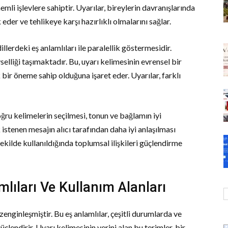
li işlevlere sahiptir. Uyarılar, bireylerin davranışlarında
eder ve tehlikeye karşı hazırlıklı olmalarını sağlar.
illerdeki eş anlamlıları ile paralellik göstermesidir.
selliği taşımaktadır. Bu, uyarı kelimesinin evrensel bir
k bir öneme sahip olduğuna işaret eder. Uyarılar, farklı
 doğru kelimelerin seçilmesi, tonun ve bağlamın iyi
 istenen mesajın alıcı tarafından daha iyi anlaşılması
şekilde kullanıldığında toplumsal ilişkileri güçlendirme
lıları Ve Kullanım Alanları
zenginleşmiştir. Bu eş anlamlılar, çeşitli durumlarda ve
çlendirir. Uyarı kelimesinin yerini alan bu terimler, bir