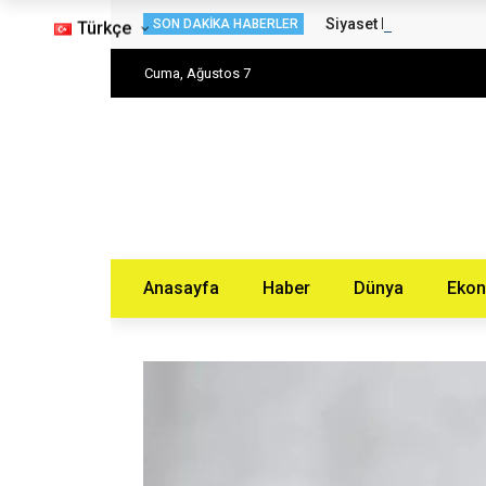
Siyaset Haberleri – H
SON DAKIKA HABERLER
Türkçe
Cuma, Ağustos 7
Anasayfa
Haber
Dünya
Eko