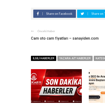
Share on Facebook
Share on 
Önceki Haber
Cam oto cam fiyatları – sanayiden.com
İLGILI HABERLER
YAZARA AIT HABERLER
KATEG