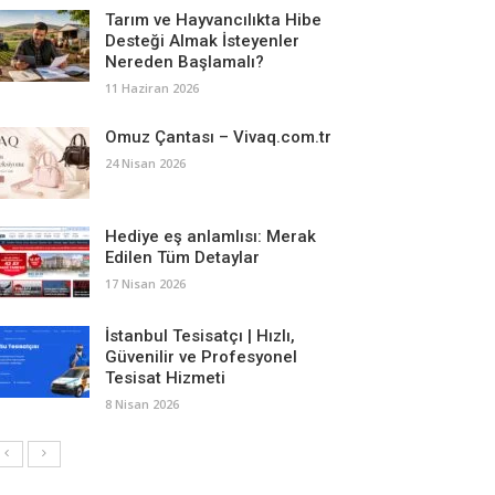
Tarım ve Hayvancılıkta Hibe
Desteği Almak İsteyenler
Nereden Başlamalı?
11 Haziran 2026
Omuz Çantası – Vivaq.com.tr
24 Nisan 2026
Hediye eş anlamlısı: Merak
Edilen Tüm Detaylar
17 Nisan 2026
İstanbul Tesisatçı | Hızlı,
Güvenilir ve Profesyonel
Tesisat Hizmeti
8 Nisan 2026