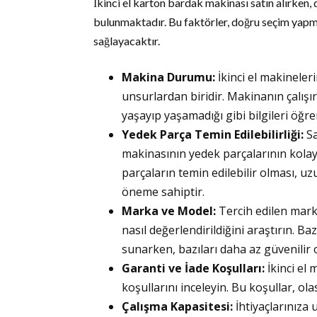
İkinci el karton bardak makinası satın alırken,
bulunmaktadır. Bu faktörler, doğru seçim yapman
sağlayacaktır.
Makina Durumu:
İkinci el makinele
unsurlardan biridir. Makinanın çalış
yaşayıp yaşamadığı gibi bilgileri öğr
Yedek Parça Temin Edilebilirliği:
Sa
makinasının yedek parçalarının kola
parçaların temin edilebilir olması, u
öneme sahiptir.
Marka ve Model:
Tercih edilen marka
nasıl değerlendirildiğini araştırın. B
sunarken, bazıları daha az güvenilir o
Garanti ve İade Koşulları:
İkinci el 
koşullarını inceleyin. Bu koşullar, ola
Çalışma Kapasitesi:
İhtiyaçlarınıza 