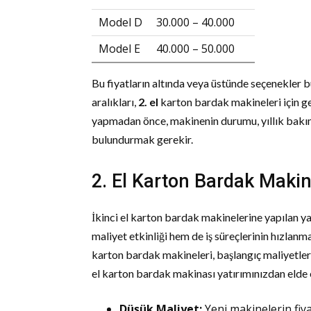
Model D
30.000 – 40.000
Model E
40.000 – 50.000
Bu fiyatların altında veya üstünde seçenekler 
aralıkları,
2. el
karton bardak makineleri için ge
yapmadan önce, makinenin durumu, yıllık bakıml
bulundurmak gerekir.
2. El Karton Bardak Makina
İkinci el karton bardak makinelerine yapılan yat
maliyet etkinliği hem de iş süreçlerinin hızlanma
karton bardak makineleri, başlangıç maliyetlerin
el karton bardak makinası yatırımınızdan elde e
Düşük Maliyet:
Yeni makinelerin fiyat