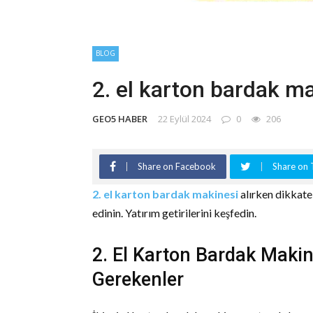
BLOG
2. el karton bardak ma
GEO5 HABER
22 Eylül 2024
0
206
Share on Facebook
Share on 
2. el karton bardak makinesi
alırken dikkate 
edinin. Yatırım getirilerini keşfedin.
2. El Karton Bardak Makin
Gerekenler