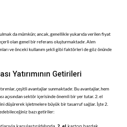
bulmak da mümkün; ancak, genellikle yukarıda verilen fiyat
çerli olan genel bir referans oluşturmaktadır. Alım
arı ve önceki kullanım şekli gibi faktörleri de göz önünde
sı Yatırımının Getirileri
ırımlar, çeşitli avantajlar sunmaktadır. Bu avantajlar, hem
sı açısından sektör içerisinde önemli bir yer tutar. 2. el
i düşürerek işletmelere büyük bir tasarruf sağlar. İşte 2.
debileceğiniz bazı getiriler:
larıyla karşılaştırıldığında,
2. el
karton bardak