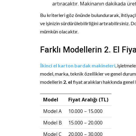
artıracaktır. Makinanın dakikada ürete
Bu kriterleri göz önünde bulundurarak, ihtiyaç
ve işinizin sürdürülebilirliğini artırabilirsiniz. 
mümkün olacaktır.
Farklı Modellerin 2. El Fiya
İkinci el karton bardak makineleri
, işletmel
model, marka, teknik özellikler ve genel durumu
modellerin
2. el
fiyat aralıkları hakkında genel 
Model
Fiyat Aralığı (TL)
Model A
10.000 – 15.000
Model B
15.000 – 20.000
Model C
20.000 – 30.000