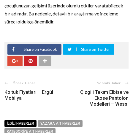
çocuğunuzun gelişimi üzerinde olumlu etkiler yaratabilecek
bir adımdır. Bu nedenle, detaylı bir araştırma ve inceleme
süreci oldukça önemlidir.
Share on Facebook
Share on Twitter
Önceki Haber
Sonraki Haber
Koltuk Fiyatları – Ergül
Çizgili Takım Elbise ve
Mobilya
Ekose Pantolon
Modelleri – Wessi
İLGILI HABERLER
YAZARA AIT HABERLER
KATEGORIYE AIT HABERLER