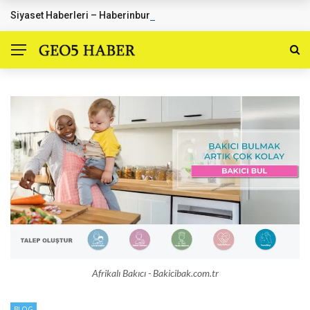
Siyaset Haberleri – Haberinburada.com.tr
SON DAKIKA HABERLER
Afrikalı Bakıcı - Bakicibak.com.tr
BLOG