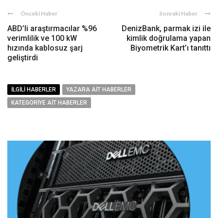
Önceki Haber
Sonraki Haber
ABD’li araştırmacılar %96
DenizBank, parmak izi ile
verimlilik ve 100 kW
kimlik doğrulama yapan
hızında kablosuz şarj
Biyometrik Kart’ı tanıttı
geliştirdi
İLGILI HABERLER
YAZARA AIT HABERLER
KATEGORIYE AIT HABERLER