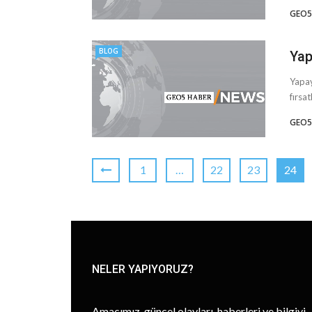
GEO5
BLOG
Yap
Yapay
fırsa
GEO5
1
…
22
23
24
NELER YAPIYORUZ?
Amacımız, güncel olayları, haberleri ve bilgiyi