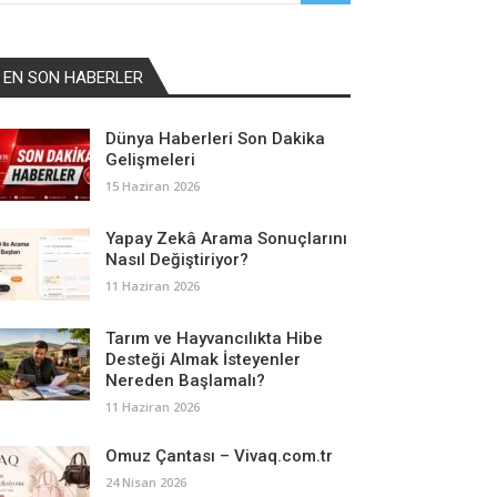
EN SON HABERLER
Dünya Haberleri Son Dakika
Gelişmeleri
15 Haziran 2026
Yapay Zekâ Arama Sonuçlarını
Nasıl Değiştiriyor?
11 Haziran 2026
Tarım ve Hayvancılıkta Hibe
Desteği Almak İsteyenler
Nereden Başlamalı?
11 Haziran 2026
Omuz Çantası – Vivaq.com.tr
24 Nisan 2026