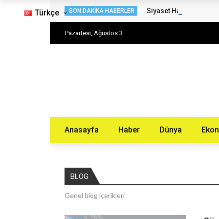
Siyaset Haberleri – H
SON DAKIKA HABERLER
Türkçe
Pazartesi, Ağustos 3
Anasayfa
Haber
Dünya
Eko
BLOG
Genel blog içerikleri