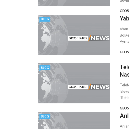
deyim,
GEO5
Yab
BLOG
aban 
Bölge
Ayrıc
GEO5
Tel
BLOG
Nas
Telef
izley
“Rehb
GEO5
Arı
BLOG
Arıla