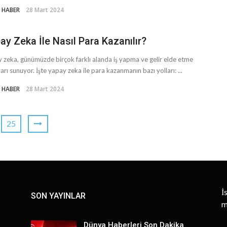
 HABER
28 Mart 2024
ay Zeka İle Nasıl Para Kazanılır?
 zeka, günümüzde birçok farklı alanda iş yapma ve gelir elde etme
tları sunuyor. İşte yapay zeka ile para kazanmanın bazı yolları: ...
 HABER
28 Mart 2024
25
İ
SON YAYINLAR
m
Dünya Haberleri Son Dakika