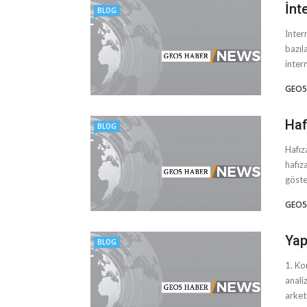
İnt
BLOG
İnter
bazıla
inter
GEO5
Haf
BLOG
Hafız
hafız
göste
GEO5
Yap
BLOG
1. Ko
anali
arketi