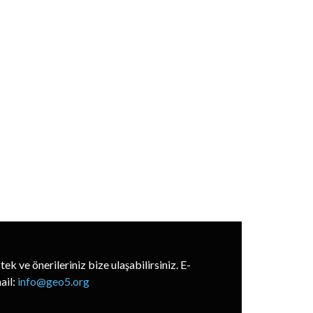
stek ve önerileriniz bize ulaşabilirsiniz. E-
ail:
info@geo5.org