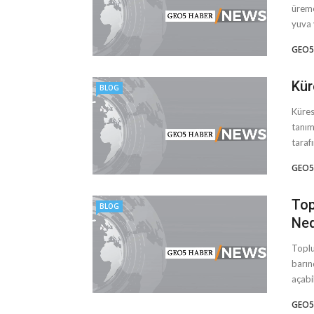
üreme
yuva 
GEO5
Kür
BLOG
Küres
tanım
tarafı
GEO5
Top
BLOG
Ned
Toplu
barın
açabil
GEO5