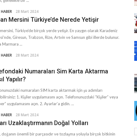
 genellikle bir ...
 HABER
28 Mart 2024
an Mersini Türkiye’de Nerede Yetişir
mersini, Türkiye’de birçok yerde yetişir. En yaygın olarak Karadeniz
si’nde, Giresun, Trabzon, Rize, Artvin ve Samsun gibi illerde bulunur.
a Marmara ...
 HABER
28 Mart 2024
efondaki Numaraları Sim Karta Aktarma
ıl Yapılır?
onunuzdaki numaraları SIM karta aktarmak için şu adımları
ebilirsiniz: 1. Kişiler uygulamasını açın. Telefonunuzdaki “Kişiler” veya
er” uygulamasını açın. 2. Ayarlar’a gidin. ...
 HABER
28 Mart 2024
ları Uzaklaştırmanın Doğal Yolları
r, doğanın önemli bir parçasıdır ve tozlaşma yoluyla birçok bitkinin