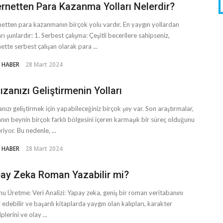
ernetten Para Kazanma Yolları Nelerdir?
netten para kazanmanın birçok yolu vardır. En yaygın yollardan
rı şunlardır: 1. Serbest çalışma: Çeşitli becerilere sahipseniz,
nette serbest çalışan olarak para ...
 HABER
28 Mart 2024
ızanızı Geliştirmenin Yolları
anızı geliştirmek için yapabileceğiniz birçok şey var. Son araştırmalar,
anın beynin birçok farklı bölgesini içeren karmaşık bir süreç olduğunu
riyor. Bu nedenle, ...
 HABER
28 Mart 2024
ay Zeka Roman Yazabilir mi?
nu Üretme: Veri Analizi: Yapay zeka, geniş bir roman veritabanını
z edebilir ve başarılı kitaplarda yaygın olan kalıpları, karakter
plerini ve olay ...