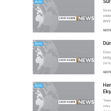
Sür
BLOG
Süres
edebi
(NVİ)
GEO5
Dün
BLOG
Dünya
bildiğ
zor ka
GEO5
He
BLOG
Ekş
“Hem 
veya 