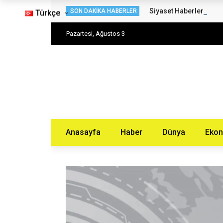
Siyaset Haberleri – H
SON DAKIKA HABERLER
Türkçe
Pazartesi, Ağustos 3
Anasayfa
Haber
Dünya
Eko