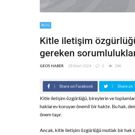
BLOG
Kitle iletişim özgürlü
gereken sorumluluklar
GEO5 HABER
28 Mart 2024
0
286
Share on Facebook
Share on 
Kitle iletişim özgürlüğü, bireylerin ve topluml
haklarını koruyan önemli bir haktır. Bu hak, dem
önem taşır.
Ancak, kitle iletişim özgürlüğü mutlak bir hak 