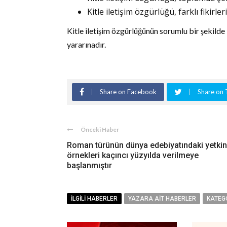
Kitle iletişim özgürlüğü, farklı fikirle
Kitle iletişim özgürlüğünün sorumlu bir şekilde
yararınadır.
Share on Facebook
Share on 
Önceki Haber
Roman türünün dünya edebiyatındaki yetkin
örnekleri kaçıncı yüzyılda verilmeye
başlanmıştır
İLGILI HABERLER
YAZARA AIT HABERLER
KATEG