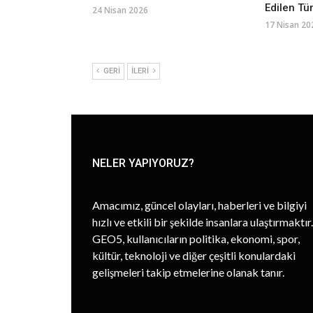
Edilen Tü
24 Nisan 2026
17 Nisan 20
GERI
İLERI
NELER YAPIYORUZ?
Amacımız, güncel olayları, haberleri ve bilgiyi
hızlı ve etkili bir şekilde insanlara ulaştırmaktır.
GEO5, kullanıcıların politika, ekonomi, spor,
kültür, teknoloji ve diğer çeşitli konulardaki
gelişmeleri takip etmelerine olanak tanır.