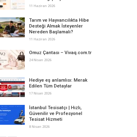
11 Haziran 2026
Tarım ve Hayvancılıkta Hibe
Desteği Almak İsteyenler
Nereden Başlamalı?
11 Haziran 2026
Omuz Çantası – Vivaq.com.tr
24 Nisan 2026
Hediye eş anlamlısı: Merak
Edilen Tüm Detaylar
17 Nisan 2026
İstanbul Tesisatçı | Hızlı,
Güvenilir ve Profesyonel
Tesisat Hizmeti
8 Nisan 2026