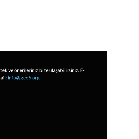
stek ve önerileriniz bize ulaşabilirsiniz. E-
ail:
info@geo5.org