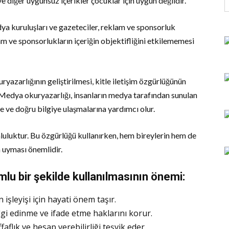
ve diğer uygunsuz içerikler çocuklar için uygun değildir.
a kuruluşları ve gazeteciler, reklam ve sponsorluk
klam ve sponsorlukların içeriğin objektifliğini etkilememesi
zarlığının geliştirilmesi, kitle iletişim özgürlüğünün
. Medya okuryazarlığı, insanların medya tarafından sunulan
ne ve doğru bilgiye ulaşmalarına yardımcı olur.
luluktur. Bu özgürlüğü kullanırken, hem bireylerin hem de
a uyması önemlidir.
mlu bir şekilde kullanılmasının önemi:
 işleyişi için hayati önem taşır.
ilgi edinme ve ifade etme haklarını korur.
aflık ve hesap verebilirliği teşvik eder.