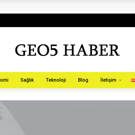
aberinburada.com.tr
nomi
Sağlık
Teknoloji
Blog
İletişim