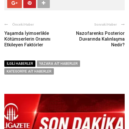
Önceki Haber
Sonraki Haber
Yaşamda İyimserlikle
Nazofarenks Posterior
Kötümserlerin Oranını
Duvarında Kalınlaşma
Etkileyen Faktörler
Nedir?
İLGILI HABERLER
YAZARA AIT HABERLER
KATEGORIYE AIT HABERLER