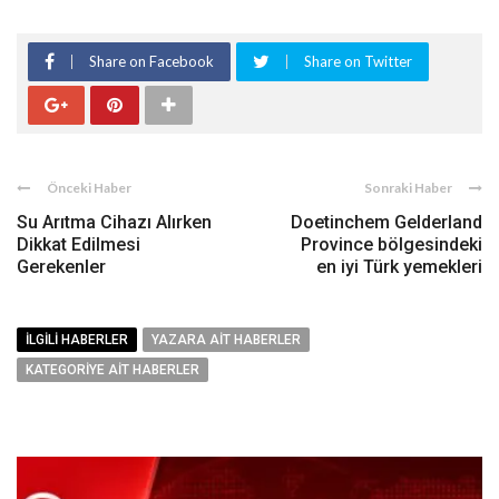
Share on Facebook
Share on Twitter
Önceki Haber
Sonraki Haber
Su Arıtma Cihazı Alırken
Doetinchem Gelderland
Dikkat Edilmesi
Province bölgesindeki
Gerekenler
en iyi Türk yemekleri
İLGILI HABERLER
YAZARA AIT HABERLER
KATEGORIYE AIT HABERLER