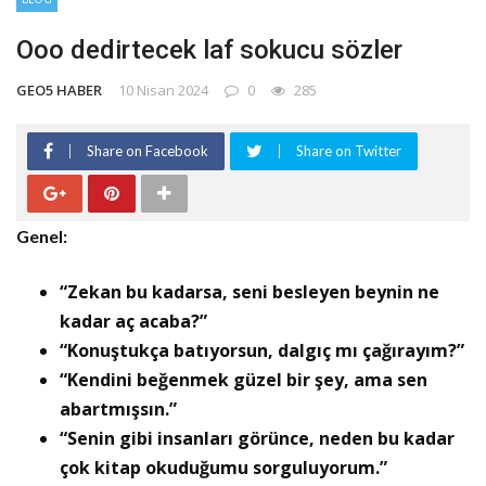
Ooo dedirtecek laf sokucu sözler
GEO5 HABER
10 Nisan 2024
0
285
Share on Facebook
Share on Twitter
Genel:
“Zekan bu kadarsa, seni besleyen beynin ne
kadar aç acaba?”
“Konuştukça batıyorsun, dalgıç mı çağırayım?”
“Kendini beğenmek güzel bir şey, ama sen
abartmışsın.”
“Senin gibi insanları görünce, neden bu kadar
çok kitap okuduğumu sorguluyorum.”