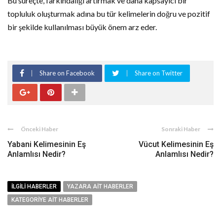
Bu süreçte, farkındalığı artırmak ve daha kapsayıcı bir
topluluk oluşturmak adına bu tür kelimelerin doğru ve pozitif
bir şekilde kullanılması büyük önem arz eder.
Share on Facebook
Share on Twitter
Önceki Haber
Sonraki Haber
Yabani Kelimesinin Eş
Vücut Kelimesinin Eş
Anlamlısı Nedir?
Anlamlısı Nedir?
İLGILI HABERLER
YAZARA AIT HABERLER
KATEGORIYE AIT HABERLER