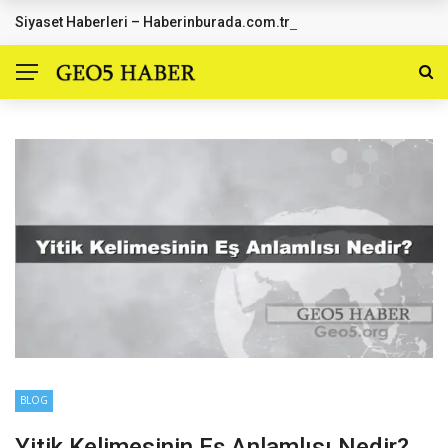
Siyaset Haberleri – Haberinburada.com.tr
SON DAKIKA HABERLER
BLOG
Yitik Kelimesinin Eş Anlamlısı Nedir?