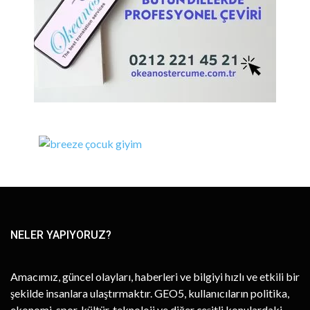
NELER YAPIYORUZ?
Amacımız, güncel olayları, haberleri ve bilgiyi hızlı ve etkili bir
şekilde insanlara ulaştırmaktır. GEO5, kullanıcıların politika,
ekonomi, spor, kültür, teknoloji ve diğer çeşitli konulardaki