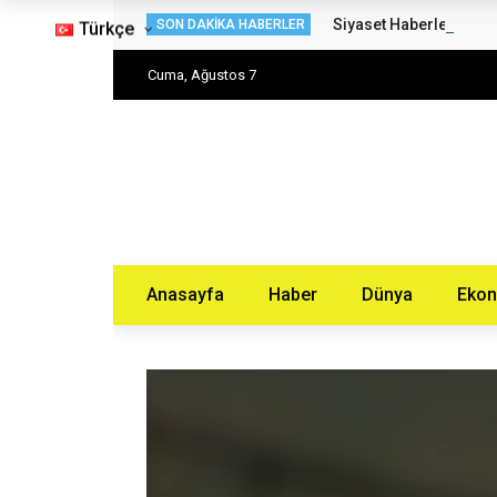
Siyaset Haberleri – H
SON DAKIKA HABERLER
Türkçe
Cuma, Ağustos 7
Anasayfa
Haber
Dünya
Eko