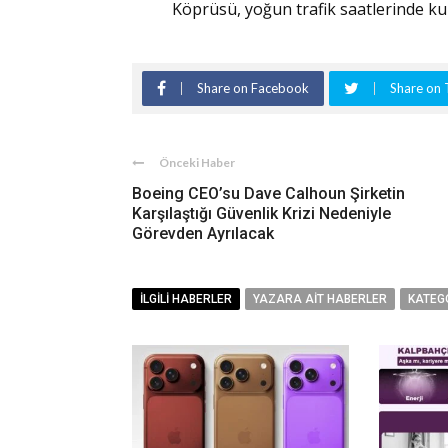
Köprüsü, yoğun trafik saatlerinde kul
Share on Facebook
Share on 
Önceki Haber
Boeing CEO’su Dave Calhoun Şirketin
Karşılaştığı Güvenlik Krizi Nedeniyle
Görevden Ayrılacak
İLGILI HABERLER
YAZARA AIT HABERLER
KATEG