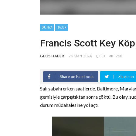
DÜNYA
HABER
Francis Scott Key Köp
GEO5 HABER
26 Mart 2024
0
260
Share on Facebook
Share on 
Salı sabahı erken saatlerde, Baltimore, Maryl
gemisiyle çarpıştıktan sonra çöktü. Bu olay, sud
durum müdahalesine yol açtı.