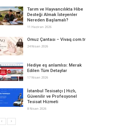
Tarım ve Hayvancılıkta Hibe
Desteği Almak İsteyenler
Nereden Başlamalı?
11 Haziran 2026
Omuz Çantası – Vivaq.com.tr
24 Nisan 2026
Hediye eş anlamlısı: Merak
Edilen Tüm Detaylar
17 Nisan 2026
İstanbul Tesisatçı | Hızlı,
Güvenilir ve Profesyonel
Tesisat Hizmeti
8 Nisan 2026