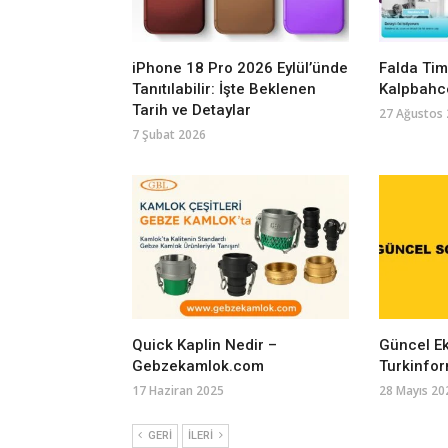
iPhone 18 Pro 2026 Eylül’ünde
Falda Ti
Tanıtılabilir: İşte Beklenen
Kalpbah
Tarih ve Detaylar
27 Ağustos
7 Şubat 2026
Quick Kaplin Nedir –
Güncel Ek
Gebzekamlok.com
Turkinfo
17 Haziran 2025
28 Mayıs 20
GERI
İLERI