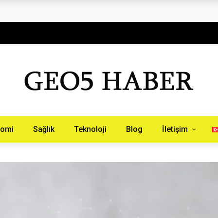
aberinburada.com.tr
nomi
Sağlık
Teknoloji
Blog
İletişim