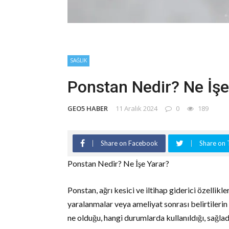
SAĞLIK
Ponstan Nedir? Ne İşe
GEO5 HABER
11 Aralık 2024
0
189
Share on Facebook
Share on 
Ponstan Nedir? Ne İşe Yarar?
Ponstan, ağrı kesici ve iltihap giderici özellikle
yaralanmalar veya ameliyat sonrası belirtilerin 
ne olduğu, hangi durumlarda kullanıldığı, sağlad