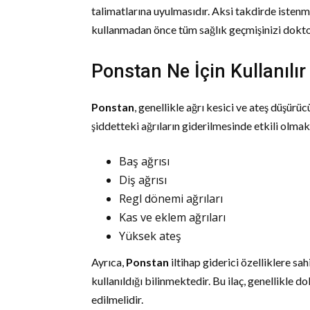
talimatlarına uyulmasıdır. Aksi takdirde istenm
kullanmadan önce tüm sağlık geçmişinizi dokto
Ponstan Ne İçin Kullanılır
Ponstan
, genellikle ağrı kesici ve ateş düşürüc
şiddetteki ağrıların giderilmesinde etkili olmak
Baş ağrısı
Diş ağrısı
Regl dönemi ağrıları
Kas ve eklem ağrıları
Yüksek ateş
Ayrıca,
Ponstan
iltihap giderici özelliklere sah
kullanıldığı bilinmektedir. Bu ilaç, genellikle d
edilmelidir.