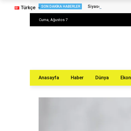
Siyaset Haberleri – H
SON DAKIKA HABERLER
Türkçe
Cuma, Ağustos 7
Anasayfa
Haber
Dünya
Eko