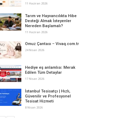
11 Haziran 2026
Tarım ve Hayvancılıkta Hibe
Desteği Almak İsteyenler
Nereden Başlamalı?
11 Haziran 2026
Omuz Çantası – Vivaq.com.tr
24 Nisan 2026
Hediye eş anlamlısı: Merak
Edilen Tüm Detaylar
17 Nisan 2026
İstanbul Tesisatçı | Hızlı,
Güvenilir ve Profesyonel
Tesisat Hizmeti
8 Nisan 2026