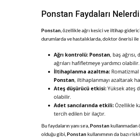
Ponstan Faydaları Nelerdi
Ponstan
, özellikle ağrı kesici ve iltihap giderici
durumlarda ve hastalıklarda, doktor önerisi ile 
Ağrı kontrolü:
Ponstan
, baş ağrısı, 
ağrıları hafifletmeye yardımcı olabilir.
İltihaplanma azaltma:
Romatizmal h
Ponstan
, iltihaplanmayı azaltarak has
Ateş düşürücü etkisi:
Yüksek ateş 
olabilir.
Adet sancılarında etkili:
Özellikle ka
tercih edilen bir ilaçtır.
Bu faydaların yanı sıra,
Ponstan
kullanmadan ö
olduğu gibi,
Ponstan
kullanımının da bazı riskle