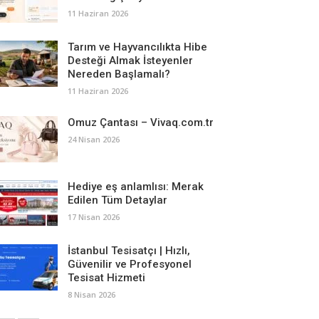
11 Haziran 2026
Tarım ve Hayvancılıkta Hibe
Desteği Almak İsteyenler
Nereden Başlamalı?
11 Haziran 2026
Omuz Çantası – Vivaq.com.tr
24 Nisan 2026
Hediye eş anlamlısı: Merak
Edilen Tüm Detaylar
17 Nisan 2026
İstanbul Tesisatçı | Hızlı,
Güvenilir ve Profesyonel
Tesisat Hizmeti
8 Nisan 2026