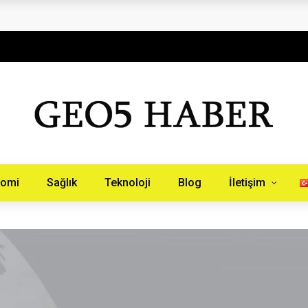
aberinburada.com.tr
nomi
Sağlık
Teknoloji
Blog
İletişim