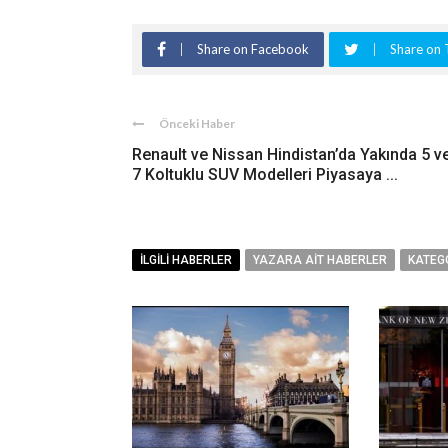
Share on Facebook
Share on 
Önceki Haber
Renault ve Nissan Hindistan’da Yakında 5 v
7 Koltuklu SUV Modelleri Piyasaya ...
İLGILI HABERLER
YAZARA AIT HABERLER
KATEG