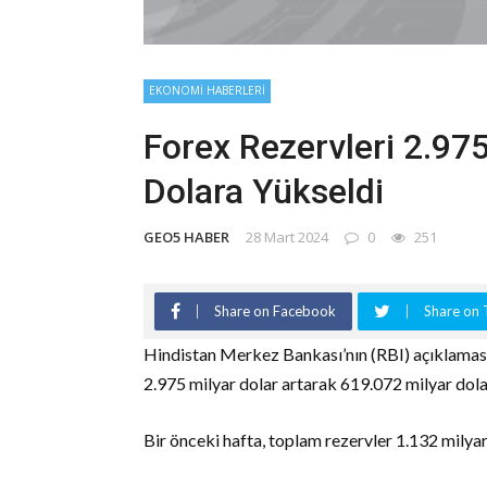
EKONOMI HABERLERI
Forex Rezervleri 2.975
Dolara Yükseldi
GEO5 HABER
28 Mart 2024
0
251
Share on Facebook
Share on 
Hindistan Merkez Bankası’nın (RBI) açıklaması
2.975 milyar dolar artarak 619.072 milyar dola
Bir önceki hafta, toplam rezervler 1.132 milya