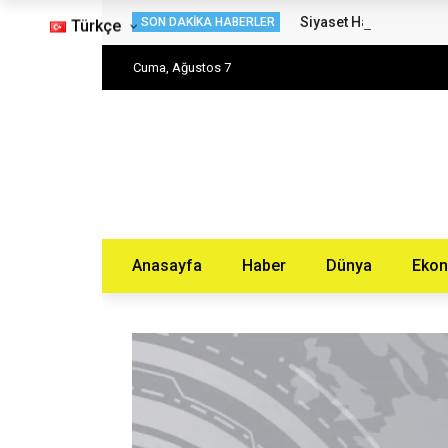
Siyaset Haberleri – H
SON DAKIKA HABERLER
Türkçe
Cuma, Ağustos 7
Anasayfa
Haber
Dünya
Eko