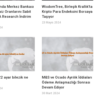
anda Merkez Bankası
WisdomTree, Birleşik Krallık’ta
iz Oranlarını Sabit
Kripto Para Endeksini Borsaya
A Research İndirim
Taşıyor
23 Mayıs 2024
24
2 ayar bilezik ne
M&S ve Ocado Ayrılık İddiaları
Ödeme Anlaşmazlığı Sonrası
Devam Ediyor
24
30 Mart 2024