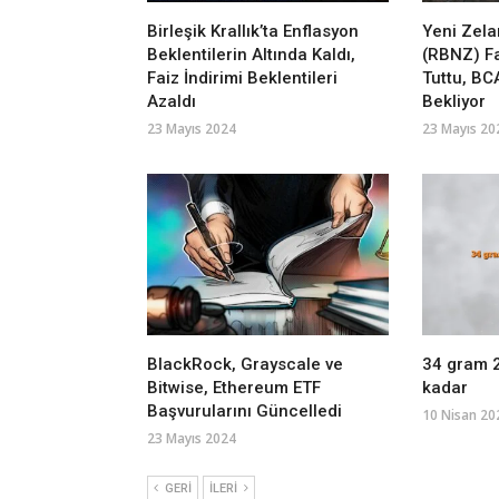
Birleşik Krallık’ta Enflasyon
Yeni Zel
Beklentilerin Altında Kaldı,
(RBNZ) Fa
Faiz İndirimi Beklentileri
Tuttu, BC
Azaldı
Bekliyor
23 Mayıs 2024
23 Mayıs 20
BlackRock, Grayscale ve
34 gram 2
Bitwise, Ethereum ETF
kadar
Başvurularını Güncelledi
10 Nisan 20
23 Mayıs 2024
GERI
İLERI